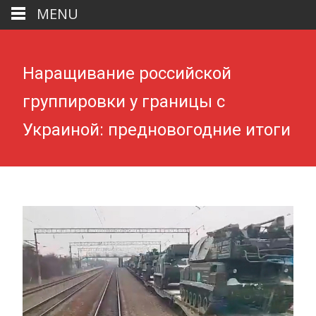
MENU
Наращивание российской
группировки у границы с
Украиной: предновогодние итоги