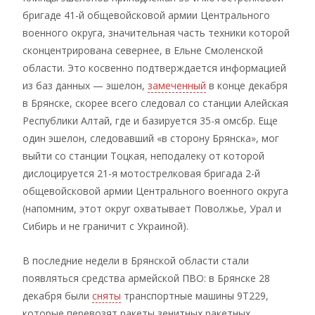
бригаде 41-й общевойсковой армии Центрального
военного округа, значительная часть техники которой
сконцентрирована севернее, в Ельне Смоленской
области. Это косвенно подтверждается информацией
из баз данных — эшелон,
замеченный
в конце декабря
в Брянске, скорее всего следовал со станции Алейская
Республики Алтай, где и базируется 35-я омсбр. Еще
один эшелон, следовавший «в сторону Брянска», мог
выйти со станции Тоцкая, неподалеку от которой
дислоцируется 21-я мотострелковая бригада 2-й
общевойсковой армии Центрального военного округа
(напомним, этот округ охватывает Поволжье, Урал и
Сибирь и не граничит с Украиной).
В последние недели в Брянской области стали
появляться средства армейской ПВО: в Брянске 28
декабря были
сняты
транспортные машины 9Т229,
которые перевозят ракеты зенитных ракетных