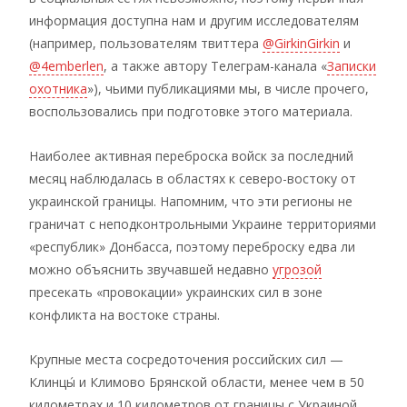
информация доступна нам и другим исследователям
(например, пользователям твиттера
@GirkinGirkin
и
@4emberlen
, а также автору Телеграм-канала «
Записки
охотника
»), чьими публикациями мы, в числе прочего,
воспользовались при подготовке этого материала.
Наиболее активная переброска войск за последний
месяц наблюдалась в областях к северо-востоку от
украинской границы. Напомним, что эти регионы не
граничат с неподконтрольными Украине территориями
«республик» Донбасса, поэтому переброску едва ли
можно объяснить звучавшей недавно
угрозой
пресекать «провокации» украинских сил в зоне
конфликта на востоке страны.
Крупные места сосредоточения российских сил —
Клинцы́ и Климово Брянской области, менее чем в 50
километрах и 10 километров от границы с Украиной