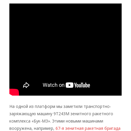
На одной из платформ мы заметили транспортно-
заряжающую машину 9Т243М зенитного ракетного
комплекса «Бук-М3». Этими новыми машинами
вооружена, например,
67-я зенитная ракетная бригада