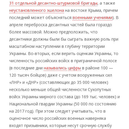
31 отдельной десантно-штурмовой бригады
, а также
неустановленного эшелона
на востоке Крыма, причем
последний может объясняться
военными учениями
). В
апреле переброска десантных частей была гораздо
более массовой. Можно предположить, что
десантники должны были бы сыграть важную роль при
масштабном наступлении в глубину территории
Украины. Во-вторых, если верить оценкам Украины, то
численность российских войск в приграничной полосе
(в последние дни
назывались
цифры
в районе 100 —
120 тысяч бойцов) даже с учетом вооруженных сил
«ЛНР» и «ДНР» (составляющих до 35 000 человек)
несколько меньше общей численности Сухопутных
войск Украины мирного состава (до 169 тыс. человек) и
Национальной гвардии Украины (50 000 по состоянию
на 2017 год). При этом следует учитывать, что в
оценочное число российских военных наверняка
входят призывники, которые несут срочную службу