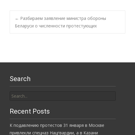
Post
←
Разбираем заявление министра обороны
Беларуси о численности протестующих
navigation
Search
Search
for:
Recent Posts
К подавлению протестов 31 января в Москве
привлекли спецназ Нацгвардии, а в Казани