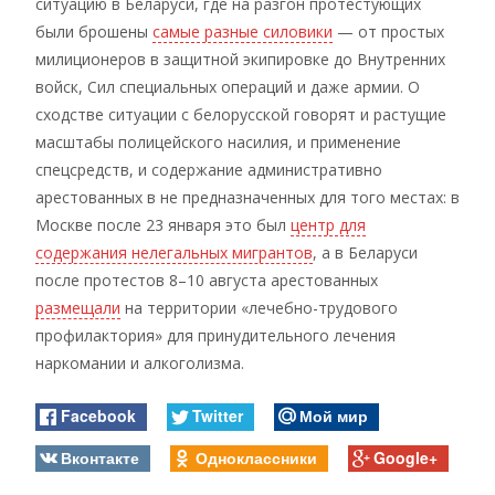
ситуацию в Беларуси, где на разгон протестующих
были брошены
самые разные силовики
— от простых
милиционеров в защитной экипировке до Внутренних
войск, Сил специальных операций и даже армии. О
сходстве ситуации с белорусской говорят и растущие
масштабы полицейского насилия, и применение
спецсредств, и содержание административно
арестованных в не предназначенных для того местах: в
Москве после 23 января это был
центр для
содержания нелегальных мигрантов
, а в Беларуси
после протестов 8–10 августа арестованных
размещали
на территории «лечебно-трудового
профилактория» для принудительного лечения
наркомании и алкоголизма.
Facebook
Twitter
Мой мир
Вконтакте
Одноклассники
Google+