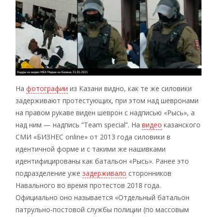
На
фотографии
из Казани видно, как те же силовики
задерживают протестующих, при этом над шевронами
на правом рукаве виден шеврон с надписью «Рысь», а
над ним — надпись “Team special”. На
видео
казанского
СМИ «БИЗНЕС online» от 2013 года силовики в
идентичной форме и с такими же нашивками
идентифицированы как батальон «Рысь». Ранее это
подразделение уже
задерживало
сторонников
Навального во время протестов 2018 года.
Официально оно называется «Отдельный батальон
патрульно-постовой службы полиции (по массовым