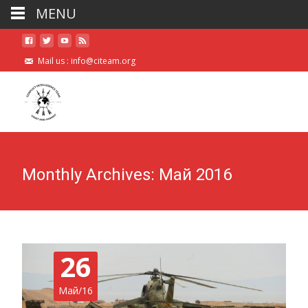
MENU
Mail us :
info@citeam.org
Monthly Archives: Май 2016
26
Май/16