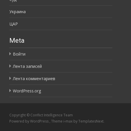
Украина
ЦАР
Meta
Войти
Лента записей
Лента комментариев
WordPress.org
Copyright © Conflict Intelligence Team
Powered by WordPress
, Theme
i-max
by TemplatesNext.