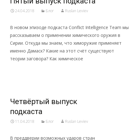
Пятый выпуск подкаста
24.04.2018
Блог
Ruslan Leviev
В новом эпизоде подкаста Conflict Intelligence Team мы
рассказываем о применении химического оружия в
Сирии. Откуда мы знаем, что химоружие применяет
именно Дамаск? Какие на этот счёт существуют
теории заговора? Как химическое
Read More…
Четвёртый выпуск
подкаста
11.04.2018
Блог
Ruslan Leviev
В преддверии возможных ударов стран