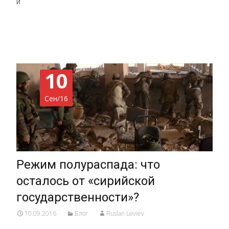
и
Read More…
10
Сен/16
Режим полураспада: что
осталось от «сирийской
государственности»?
10.09.2016
Блог
Ruslan Leviev