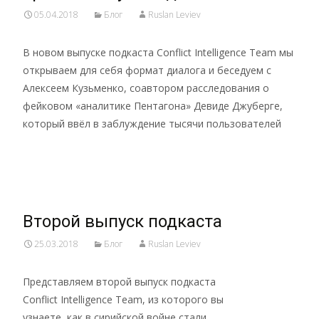
05.04.2018
Блог
Ruslan Leviev
В новом выпуске подкаста Conflict Intelligence Team мы
открываем для себя формат диалога и беседуем с
Алексеем Кузьменко, соавтором расследования о
фейковом «аналитике Пентагона» Девиде Джуберге,
который ввёл в заблуждение тысячи пользователей
Read More…
Второй выпуск подкаста
25.03.2018
Блог
Ruslan Leviev
Представляем второй выпуск подкаста
Conflict Intelligence Team, из которого вы
узнаете, как в сирийской войне стали