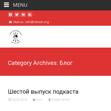
MENU
Mail us :
info@citeam.org
Category Archives: Блог
Шестой выпуск подкаста
26.05.2018
Блог
Ruslan Leviev