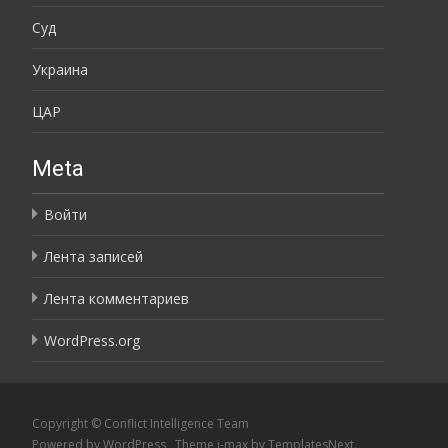
Суд
Украина
ЦАР
Meta
Войти
Лента записей
Лента комментариев
WordPress.org
Copyright © Conflict Intelligence Team
Powered by WordPress
, Theme
i-max
by TemplatesNext.