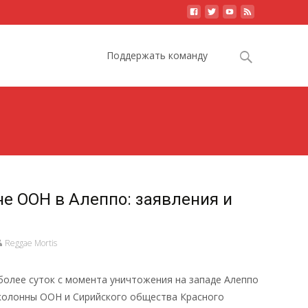
Skip
to
Search
Поддержать команду
content
for:
не ООН в Алеппо: заявления и
Reggae Mortis
ло более суток с момента уничтожения на западе Алеппо
колонны ООН и Сирийского общества Красного