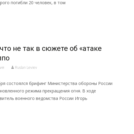
рого погибли 20 человек, в том
что не так в сюжете об «атаке
ппо
ия
Ruslan Leviev
нтября состоялся брифинг Министерства обороны России
ановленного режима прекращения огня. В ходе
витель военного ведомства России Игорь