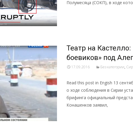
Полумесяца (СОКП), в ходе кото
Read More…
Театр на Кастелло: 
боевиков» под Але
17.09.2016
Без категории
,
Сир
Read this post in Engish 13 се
о ходе соблюдения в Сирии уст
брифинга официальный предста
Конашенков заявил,
Read More…