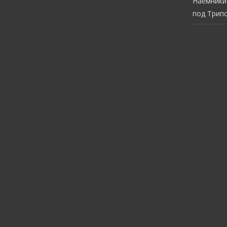
Наёмники
под Трип