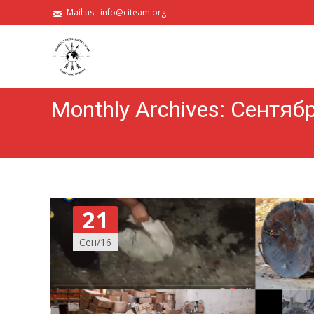
Mail us :
info@citeam.org
Monthly Archives: Сентяб
21
Сен/16