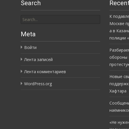
Search
Recent
Search
К подавл
for:
Москве п
а в Казан
Meta
полиции 
Войти
Разбирае
обороны 
Лента записей
протесту
Лента комментариев
Новые св
WordPress.org
поддержк
Хафтара
Сообщени
наёмнико
«Не нужен