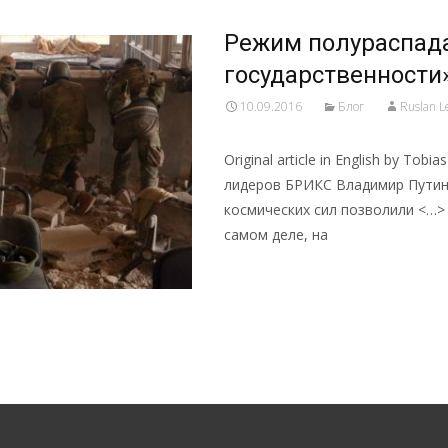
Режим полураспада:
государственности
10.09.2016
Блог
Ruslan L
Original article in English by To
лидеров БРИКС Владимир Путин 
космических сил позволили <…> 
самом деле, на
Read More…