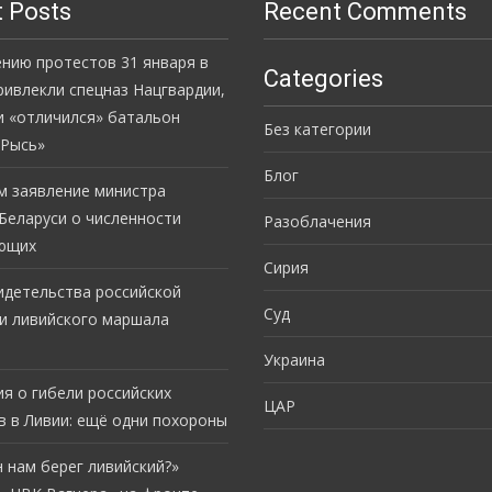
 Posts
Recent Comments
ению протестов 31 января в
Categories
ривлекли спецназ Нацгвардии,
и «отличился» батальон
Без категории
«Рысь»
Блог
м заявление министра
Беларуси о численности
Разоблачения
ющих
Сирия
идетельства российской
Суд
и ливийского маршала
Украина
я о гибели российских
ЦАР
в в Ливии: ещё одни похороны
 нам берег ливийский?»