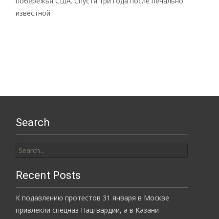
побережья США. Спустя три года после печально
известной
Read More…
Search
Search
for:
Recent Posts
К подавлению протестов 31 января в Москве
привлекли спецназ Нацгвардии, а в Казани