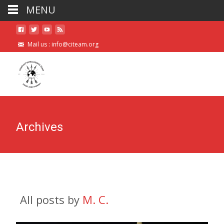
MENU
Mail us :
info@citeam.org
Archives
All posts by
M. C.