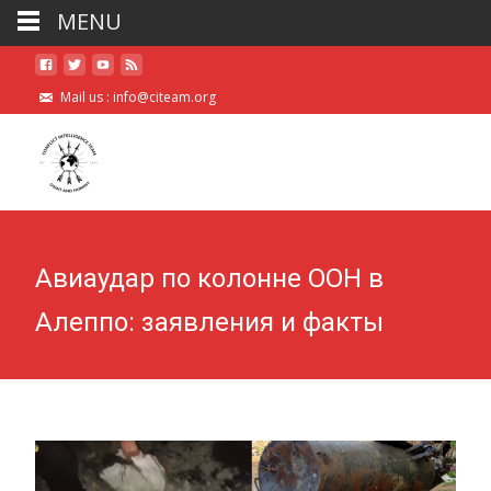
MENU
Mail us :
info@citeam.org
Авиаудар по колонне ООН в
Алеппо: заявления и факты