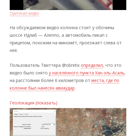
Оригинал видео
На обсуждаемом видео колонна стоит у обочины
шоссе Идлиб — Алеппо, а автомобиль-пикап с
прицепом, похожим на миномёт, проезжает слева от
неё.
Пользователь Твиттера @obretix
определил
, что это
видео было снято
у населённого пункта Хан-эль-Асаль
,
на расстоянии более 6 километров от
места, где по
колонне был нанесён авиаудар
.
Геолокация (показать)