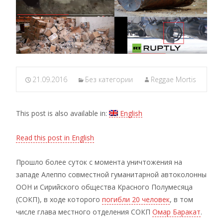
21.09.2016
Без категории
Reggae Mortis
This post is also available in:
English
Read this post in English
Прошло более суток с момента уничтожения на
западе Алеппо совместной гуманитарной автоколонны
ООН и Сирийского общества Красного Полумесяца
(СОКП), в ходе которого
погибли 20 человек
, в том
числе глава местного отделения СОКП
Омар Баракат
.