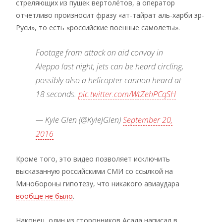
стреляющих из пушек вертолётов, а оператор
отчетливо произносит фразу «ат-тайрат аль-харби эр-
Руси», то есть «российские военные самолеты».
Footage from attack on aid convoy in
Aleppo last night, jets can be heard circling,
possibly also a helicopter cannon heard at
18 seconds.
pic.twitter.com/WtZehPCqSH
— Kyle Glen (@KyleJGlen)
September 20,
2016
Кроме того, это видео позволяет исключить
высказанную российскими СМИ со ссылкой на
Минобороны гипотезу, что никакого авиаудара
вообще не было
.
Наконец, один из сторонников Асада написал в