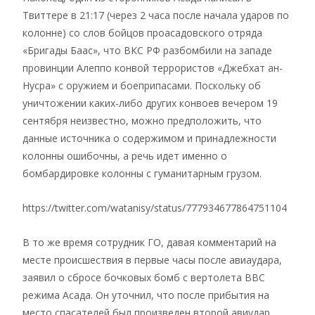
Твиттере в 21:17 (через 2 часа после начала ударов по
колонне) со слов бойцов проасадовского отряда
«Бригады Баас», что ВКС РФ разбомбили на западе
провинции Алеппо конвой террористов «Джебхат ан-
Нусра» с оружием и боеприпасами. Поскольку об
уничтожении каких-либо других конвоев вечером 19
сентября неизвестно, можно предположить, что
данные источника о содержимом и принадлежности
колонны ошибочны, а речь идет именно о
бомбардировке колонны с гуманитарным грузом.
https://twitter.com/watanisy/status/777934677864751104
В то же время сотрудник ГО, давая комментарий на
месте происшествия в первые часы после авиаудара,
заявил о сбросе бочковых бомб с вертолета ВВС
режима Асада. Он уточнил, что после прибытия на
место спасателей был произведен второй авиудар.