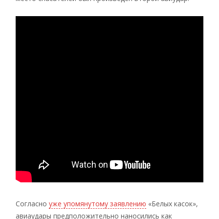
Согласно
уже упомянутому заявлению
«Белых касок»,
авиаудары предположительно наносились как