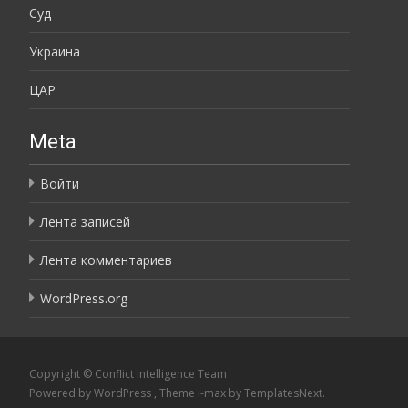
Суд
Украина
ЦАР
Meta
Войти
Лента записей
Лента комментариев
WordPress.org
Copyright © Conflict Intelligence Team
Powered by WordPress
, Theme
i-max
by TemplatesNext.