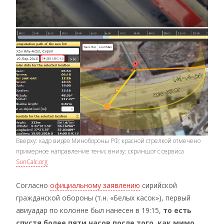
Вверху: кадр видео Минобороны РФ; красной стрелкой отмечено
примерное направление тени; внизу: скриншот с сервиса
SunCalc.org
Согласно
официальному заявлению
сирийской
гражданской обороны (т.н. «Белых касок»), первый
авиуадар по колонне был нанесен в 19:15,
то есть
спустя более пяти часов после того, как мимо