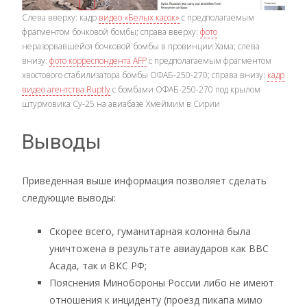
Слева вверху: кадр
видео «Белых касок»
с предполагаемым
фрагментом бочковой бомбы; справа вверху:
фото
неразорвавшейся бочковой бомбы в провинции Хама; слева
внизу:
фото корреспондента AFP
с предполагаемым фрагментом
хвостового стабилизатора бомбы ОФАБ-250-270; справа внизу:
кадр
видео агентства Ruptly
с бомбами ОФАБ-250-270 под крылом
штурмовика Су-25 на авиабазе Хмеймим в Сирии
Выводы
Приведенная выше информация позволяет сделать
следующие выводы:
Скорее всего, гуманитарная колонна была
уничтожена в результате авиаударов как ВВС
Асада, так и ВКС РФ;
Пояснения Минобороны России либо не имеют
отношения к инциденту (проезд пикапа мимо