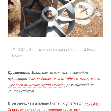
12.02.2016
Без категории
,
Сирия
Ruslan
Leviev
Примечание:
Этот текст является переводом
публикации
"Cluster Bombs Used in Talbiseh, Homs, Match
Type Seen at Russia’s Syrian Airbase"
, размещённой на
сайте Bellingcat.
В сегодняшнем докладе Human Rights Watch
«Россия /
Сирия: ежедневное применение кассетных