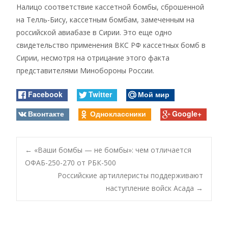
Налицо соответствие кассетной бомбы, сброшенной
на Телль-Бису, кассетным бомбам, замеченным на
российской авиабазе в Сирии. Это еще одно
свидетельство применения ВКС РФ кассетных бомб в
Сирии, несмотря на отрицание этого факта
представителями Минобороны России.
Facebook
Twitter
Мой мир
Вконтакте
Одноклассники
Google+
Post
←
«Ваши бомбы — не бомбы»: чем отличается
ОФАБ-250-270 от РБК-500
Российские артиллеристы поддерживают
navigation
наступление войск Асада
→