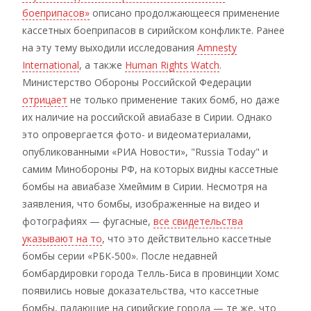
боеприпасов»
описано продолжающееся применение
кассетных боеприпасов в сирийском конфликте. Ранее
на эту тему выходили исследования
Amnesty
International
, а также
Human Rights Watch
.
Министерство Обороны Российской Федерации
отрицает
не только применение таких бомб, но даже
их наличие на российской авиабазе в Сирии. Однако
это опровергается фото- и видеоматериалами,
опубликованными «РИА Новости», "Russia Today" и
самим Минобороны РФ, на которых видны кассетные
бомбы на авиабазе Хмеймим в Сирии. Несмотря на
заявления, что бомбы, изображенные на видео и
фотографиях — фугасные,
все свидетельства
указывают на то
, что это действительно кассетные
бомбы серии «РБК-500». После недавней
бомбардировки города Телль-Биса в провинции Хомс
появились новые доказательства, что кассетные
бомбы, падающие на сирийские города — те же, что