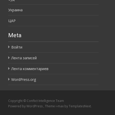
Украина
ЦАР
Meta
Войти
Лента записей
Лента комментариев
WordPress.org
Copyright © Conflict Intelligence Team
Powered by WordPress
, Theme
i-max
by TemplatesNext.