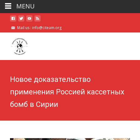
MENU
Mail us :
info@citeam.org
Новое доказательство
применения Россией кассетных
бомб в Сирии