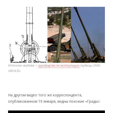
Источник чертежа —
руководство по эксплуатации
гаубицы 2А65
«Мста-Б»
На другом видео того же корреспондента,
опубликованном 19 января, видны похожие «Грады»: