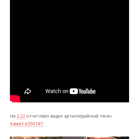
На
2:22
отчетливо виден артиллерийский тягач
КамАЗ-63501АТ
: