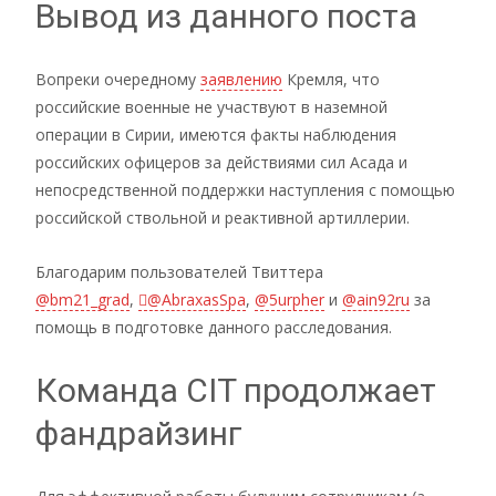
Вывод из данного поста
Вопреки очередному
заявлению
Кремля, что
российские военные не участвуют в наземной
операции в Сирии, имеются факты наблюдения
российских офицеров за действиями сил Асада и
непосредственной поддержки наступления с помощью
российской ствольной и реактивной артиллерии.
Благодарим пользователей Твиттера
@bm21_grad
,
@ِAbraxasSpa
,
@5urpher
и
@ain92ru
за
помощь в подготовке данного расследования.
Команда CIT продолжает
фандрайзинг