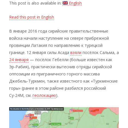
This post is also available in:
English
Read this post in English
В январе 2016 года сирийские правительственные
войска начали наступление на севере прибрежной
провинции Латакия по направлению к турецкой
границе. 12 января силы Асада
взяли
посёлок Сальма, а
24 января
— посёлок Гебелли (больше известен как
Эр-Рабия), практически вытеснив отряды сирийской
оппозиции из приграничного горного массива
Джебель-Туркмен, также известного как «Туркменские
горы» (ранее в этом районе разбился российский
Су-24М, см.
геолокацию
).