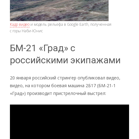
Кадр видео
и модель рельефа в Google Earth, полученная
с горы Наби-Юнис
БМ-21 «Град» с
российскими экипажами
20 января российский стрингер опубликовал видео,
видео, на котором боевая машина 2Б17 (БМ-21-1
«Град») производит пристрелочный выстрел: