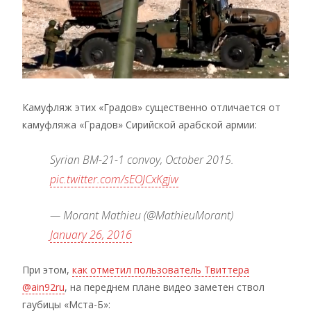
Камуфляж этих «Градов» существенно отличается от
камуфляжа «Градов» Сирийской арабской армии:
Syrian BM-21-1 convoy, October 2015.
pic.twitter.com/sEOJCxKgjw
— Morant Mathieu (@MathieuMorant)
January 26, 2016
При этом,
как отметил пользователь Твиттера
@ain92ru
, на переднем плане видео заметен ствол
гаубицы «Мста-Б»: