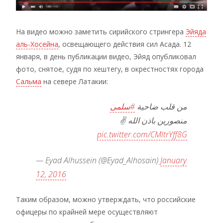
На видео можно заметить сирийского стрингера
Эйяда
аль-Хосейна
, освещающего действия сил Асада. 12
января, в день публикации видео, Эйяд опубликовал
фото, снятое, судя по хештегу, в окрестностях города
Сальма
на севере Латакии:
من قلب ضاحية
#سلمى
منصورين باذن الله ✌️
pic.twitter.com/CMltrYff8G
— Eyad Alhussein (@Eyad_Alhosain)
January
12, 2016
Таким образом, можно утверждать, что российские
офицеры по крайней мере осуществляют