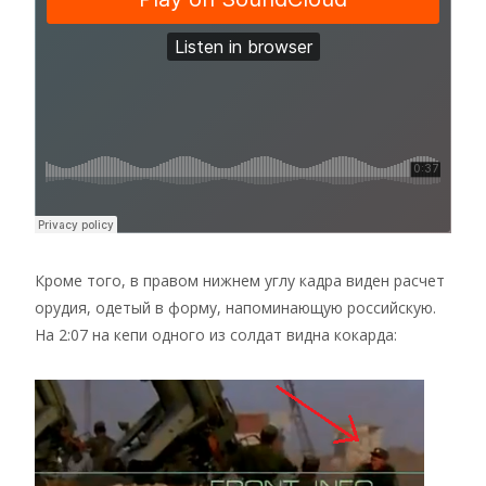
Кроме того, в правом нижнем углу кадра виден расчет
орудия, одетый в форму, напоминающую российскую.
На 2:07 на кепи одного из солдат видна кокарда: