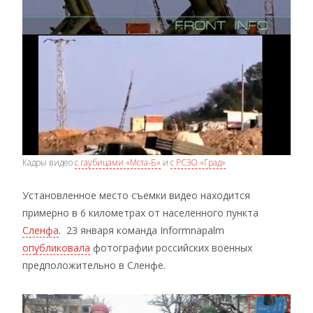
Кадры видео
с гаубицами «Мста-Б»
и
с РСЗО «Град»
Установленное место съемки видео находится
примерно в 6 километрах от населенного пункта
Сленфа
. 23 января команда Informnapalm
опубликовала
фотографии российских военных
предположительно в Сленфе.