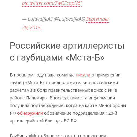
pic.twitter.com/7wQEcapN6I
— LuftwaffeAS (@LuftwaffeAS)
September
29, 2015
Российские артиллеристы
с гаубицами «Мста-Б»
В прошлом году наша команда
писала
о применении
гаубиц «Мста-Б» с предположительно российскими
расчетами в боях правительственных войск с ИГ в
районе Пальмиры. Впоследствии эта информация
получила подтверждение, когда на карте Минобороны
РФ
обнаружили
обозначение подразделения 120-й
артиллерийской бригады ВС РФ.
Гаубицы «Мста-Б» не состоят на вооружении