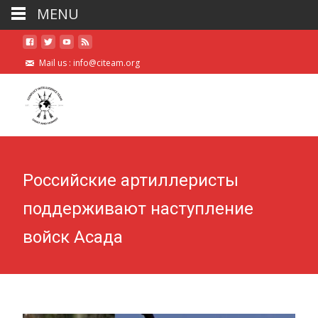
MENU
Mail us :
info@citeam.org
Российские артиллеристы
поддерживают наступление
войск Асада